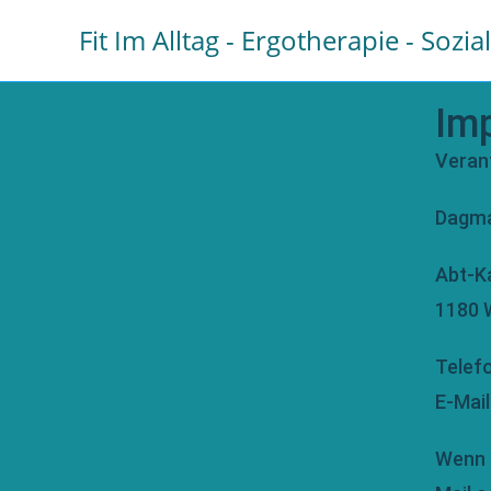
Fit Im Alltag - Ergotherapie - Sozia
Im
Verant
Dagma
Abt-K
1180 
Telefo
E-Mai
Wenn S