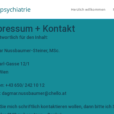
lpsychiatrie
Herzlich willkommen
pressum + Kontakt
wortlich für den Inhalt:
r Nussbaumer-Steiner, MSc.
arl-Gasse 12/1
Wien
n: +43 650/ 242 10 12
l: dagmar.nussbaumer@chello.at
ie mich schriftlich kontaktieren wollen, dann bitte ich S